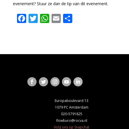
evenement? Stuur ze dan de tip van dit evenement.
Facebook
Twitter
WhatsApp
Email
Delen
Europaboulevard 13
1079 PC Amsterdam
020-5791825
flowburo@rocva.nl
Volg ons op Snapchat