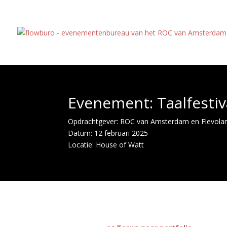
Evenement: Taalfestiv
Opdrachtgever: ROC van Amsterdam en Flevola
Datum: 12 februari 2025
Locatie: House of Watt